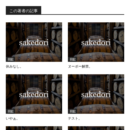
この著者の記事
日記
日記
休みなし。
ヌーボー解禁。
日記
日記
いやぁ。
テスト。