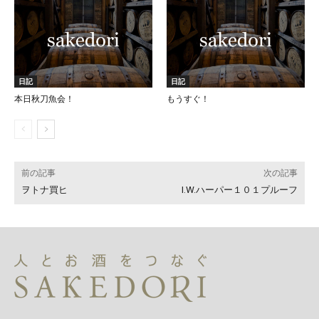
日記
日記
本日秋刀魚会！
もうすぐ！
前の記事
次の記事
ヲトナ買ヒ
I.W.ハーパー１０１プルーフ