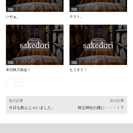
日記
日記
いやぁ。
テスト。
日記
日記
本日秋刀魚会！
もうすぐ！
前の記事
次の記事
今日も飲んじゃいました。
秩父神社の後に・・・！？