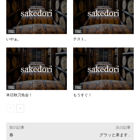
日記
日記
いやぁ。
テスト。
日記
日記
本日秋刀魚会！
もうすぐ！
前の記事
次の記事
春
グラッと来ます…