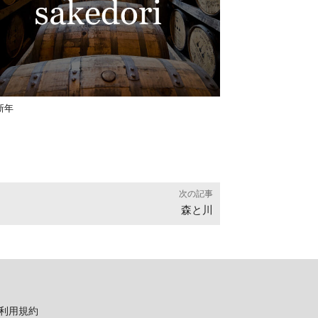
新年
次の記事
森と川
利用規約