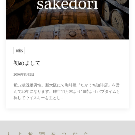
日記
初めまして
2006年8月5日
私52歳既婚男性。新大阪にて珈琲屋『たかうち珈琲店』を営
んで20年になります。昨年11月末より18時よりパブタイムと
称してウイスキーを主とし...