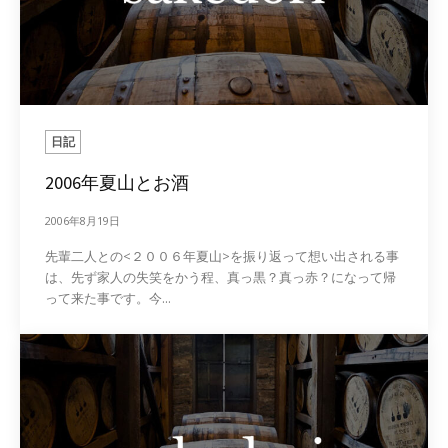
日記
2006年夏山とお酒
2006年8月19日
先輩二人との<２００６年夏山>を振り返って想い出される事
は、先ず家人の失笑をかう程、真っ黒？真っ赤？になって帰
って来た事です。今...