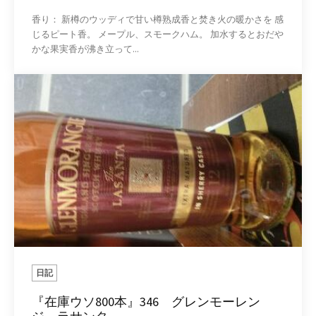
香り： 新樽のウッディで甘い樽熟成香と焚き火の暖かさを 感
じるピート香。 メープル、スモークハム。 加水するとおだや
かな果実香が沸き立って...
日記
『在庫ウソ800本』346 グレンモーレン