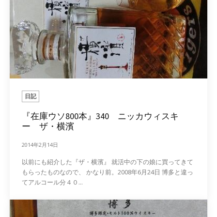
日記
『在庫ウソ800本』340 ニッカウィスキ
ー ザ・横濱
2014年2月14日
以前にも紹介した『ザ・横濱』 就活中の下の娘に買ってきて
もらったものなので、 かなり前。2008年6月24日 博多と違っ
てアルコール分４０...