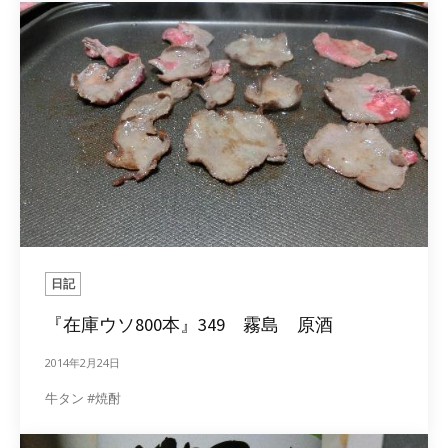
日記
『在庫ウソ800本』349 霧島 原酒
2014年2月24日
牛タン #焼酎