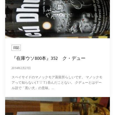
日記
『在庫ウソ800本』352 ク・デュー
2014年2月27日
スペイサイドのマノックモア蒸留所らしいです。 マノックモ
アって知らない(Ｔ▽Ｔ) 呑んだことない。 クデューとはゲー
ル語で「黒い犬」の意味。...