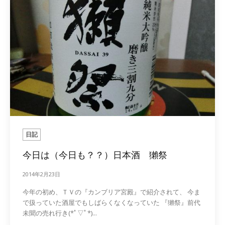
日記
今日は（今日も？？）日本酒 獺祭
2014年2月23日
今年の初め、ＴＶの『カンブリア宮殿』で紹介されて、 今ま
で扱っていた酒屋でもしばらくなくなっていた 『獺祭』前代
未聞の売れ行き(*ﾟ▽ﾟ*)...