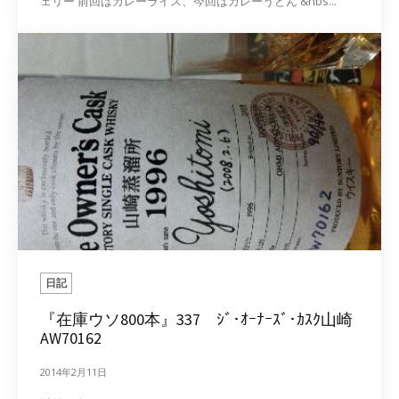
ェリー 前回はカレーライス、今回はカレーうどん &nbs...
日記
『在庫ウソ800本』337 ｼﾞ･ｵｰﾅｰｽﾞ･ｶｽｸ山崎
AW70162
2014年2月11日