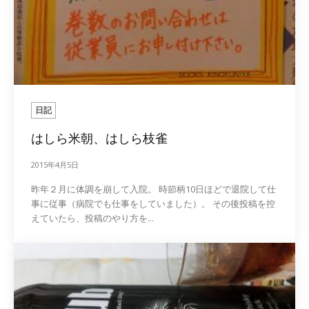
日記
はしら米朝、はしら枝雀
2015年4月5日
昨年２月に体調を崩して入院。 時節柄10日ほどで退院して仕
事に従事（病院でも仕事をしていました）。 その後投稿を控
えていたら、投稿のやり方を...