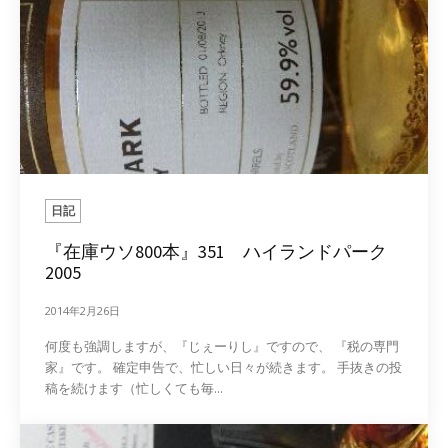
日記
『在庫ウソ800本』351 ハイランドパーク
2005
2014年2月26日
何度も強調しますが、『じぇーりし』ですので、 『税の専門
家』です。 確定申告で、忙しい日々が続きます。 手抜きの投
稿を続けます（忙しくても毎...