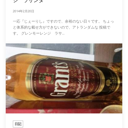
ジ ラサンタ
2014年2月20日
一応『じぇーりし』ですので、余裕のない日々です。 ちょっ
と体系的な載せ方ができないので、アトランダムな 投稿で
す。 グレンモーレンジ ラサ...
日記