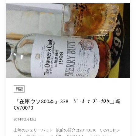
日記
『在庫ウソ800本』338 ｼﾞ･ｵｰﾅｰｽﾞ･ｶｽｸ山崎
CV70070
2014年2月12日
山崎のシェリーバット 以前の紹介は2011.6.16 いかにもシ