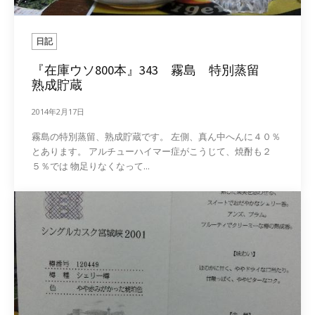
日記
『在庫ウソ800本』343 霧島 特別蒸留
熟成貯蔵
2014年2月17日
霧島の特別蒸留、熟成貯蔵です。 左側、真ん中へんに４０％
とあります。 アルチューハイマー症がこうじて、焼酎も２
５％では 物足りなくなって...