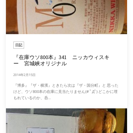
日記
『在庫ウソ800本』341 ニッカウィスキ
ー 宮城峡オリジナル
2014年2月15日
『博多』『ザ・横濱』ときたら次は『ザ・国分町』と 思った
けど、ウソ800本の在庫に見当たりません(# ﾟДﾟ) どこかに埋
もれているのか、呑...