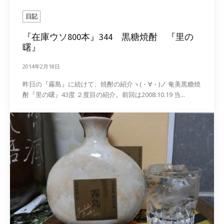
日記
『在庫ウソ800本』344 黒糖焼酎 『里の
曙』
2014年2月18日
昨日の『霧島』に続けて、焼酎の紹介ヽ(・∀・)ノ 奄美黒糖焼
酎『里の曙』43度 ２度目の紹介。前回は2008.10.19 当...