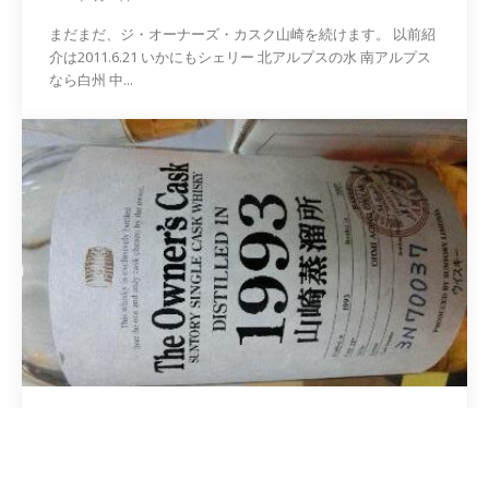
まだまだ、ジ・オーナーズ・カスク山崎を続けます。 以前紹
介は2011.6.21 いかにもシェリー 北アルプスの水 南アルプス
なら白州 中...
日記
『在庫ウソ800本』335 ｼﾞ･ｵｰﾅｰｽﾞ･ｶｽｸ山崎