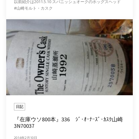
以前紹介は2011.5.10 スパニッシュオークのホッグスヘッド
#山崎モルト・カスク
日記
『在庫ウソ800本』336 ｼﾞ･ｵｰﾅｰｽﾞ･ｶｽｸ山崎
3N70037
2014年2月10日