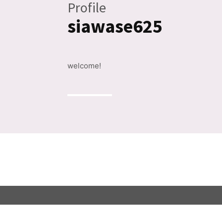
Profile
siawase625
welcome!