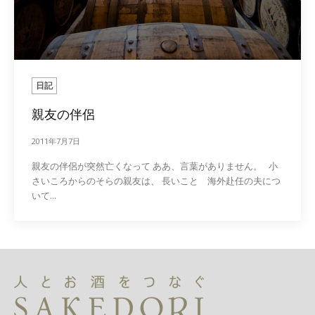
日記
親友の伴侶
2011年7月7日
親友の伴侶が突然亡くなって ああ、言葉がありません。 小
さいころからのそらの親友は、 長いこと 海外赴任の夫につ
いて...