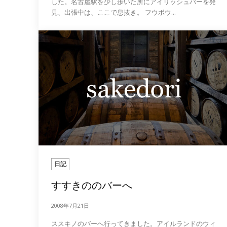
した。名古屋駅を少し歩いた所にアイリッシュバーを発
見、出張中は、ここで息抜き。 フウボウ...
日記
すすきののバーへ
2008年7月21日
ススキノのバーへ行ってきました。アイルランドのウィ