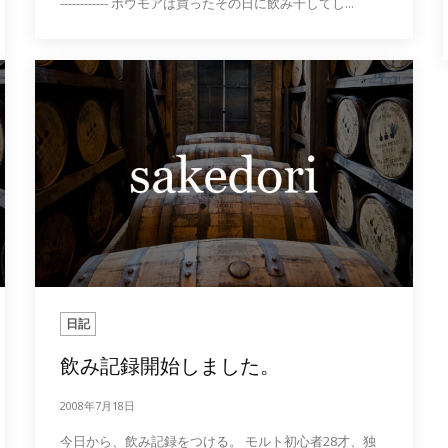
------------ ボウモアは買ったその日に飲み干してし...
日記
飲み記録開始しました。
2008年7月18日
今日から、飲み記録をつける。 モルト初心者28才、独