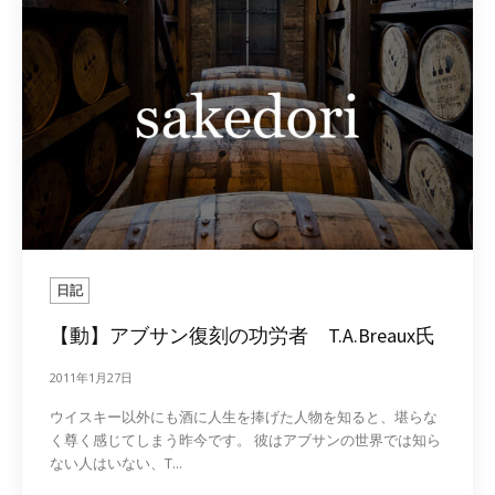
日記
【動】アブサン復刻の功労者 T.A.Breaux氏
2011年1月27日
ウイスキー以外にも酒に人生を捧げた人物を知ると、堪らな
く尊く感じてしまう昨今です。 彼はアブサンの世界では知ら
ない人はいない、T...