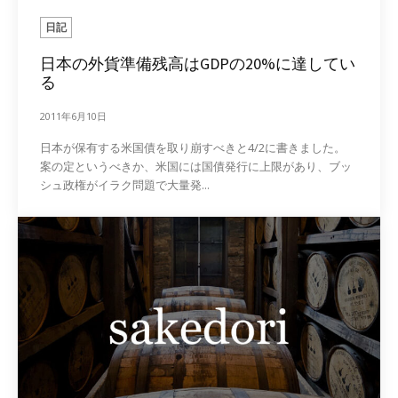
日記
日本の外貨準備残高はGDPの20%に達してい
る
2011年6月10日
日本が保有する米国債を取り崩すべきと4/2に書きました。
案の定というべきか、米国には国債発行に上限があり、ブッ
シュ政権がイラク問題で大量発...