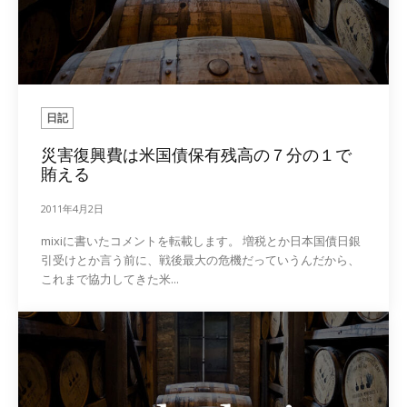
日記
災害復興費は米国債保有残高の７分の１で
賄える
2011年4月2日
mixiに書いたコメントを転載します。 増税とか日本国債日銀
引受けとか言う前に、戦後最大の危機だっていうんだから、
これまで協力してきた米...