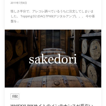
2011年7月8日
怪しさ半分で、アレコレ調べているうちに注文してしまいま
した。 Topping D2 (DAC) TP60(デジタルアンプ)。。。 今や基
盤を...
日記
WHISKYLINKサイトのメンテナンスが長引い