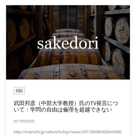
日記
武田邦彦（中部大学教授）氏のTV発言につ
いて：学問の自由は倫理を超越できない
2011年9月9日
http://mainichi.jp/select/today/news/20110909k0000m0400