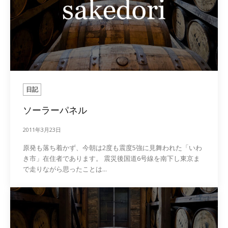
日記
ソーラーパネル
2011年3月23日
原発も落ち着かず、今朝は2度も震度5強に見舞われた「いわ
き市」在住者であります。 震災後国道6号線を南下し東京ま
で走りながら思ったことは...