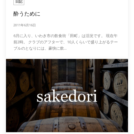
日記
酔うために
2011年6月16日
6月に入り、いわき市の飲食街「田町」は活況です。 現在午
前2時。 クラブのアフターで、10人くらいで盛り上がるテー
ブルのとなりには、豪快に飲...