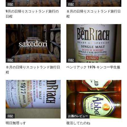
日記
日記
9月の日帰りスコットランド旅行の
８月の日帰りスコットランド旅行日
日程
程
日記
日記
８月の日帰りスコットランド旅行日
ベンリアック 1976 キンコー学生服
程
日記
お酒のレビュー
明日無理っす
復活してたのね