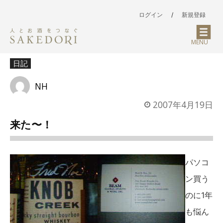
ログイン
/
新規登録
MENU
日記
NH
2007年4月19日
来た〜！
パソコ
ン買う
のに1年
も悩ん