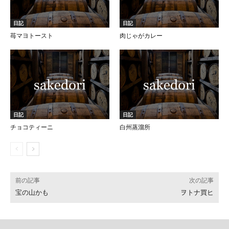
日記
日記
苺マヨトースト
肉じゃがカレー
日記
日記
チョコティーニ
白州蒸溜所
前の記事
次の記事
宝の山かも
ヲトナ買ヒ