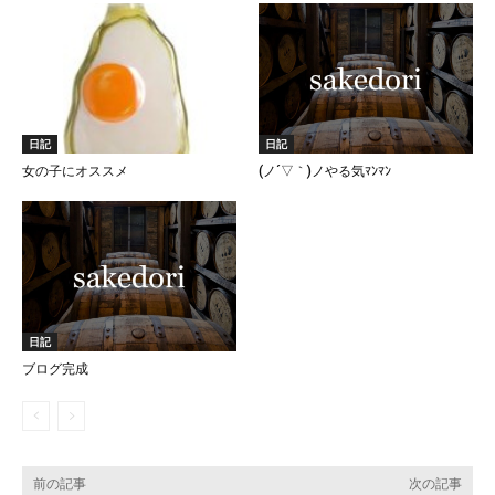
日記
日記
女の子にオススメ
(ノ´▽｀)ノやる気ﾏﾝﾏﾝ
日記
ブログ完成
前の記事
次の記事