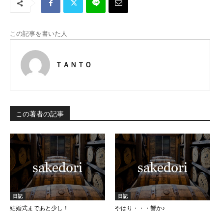
この記事を書いた人
ＴＡＮＴＯ
この著者の記事
日記
日記
結婚式まであと少し！
やはり・・・響か♪