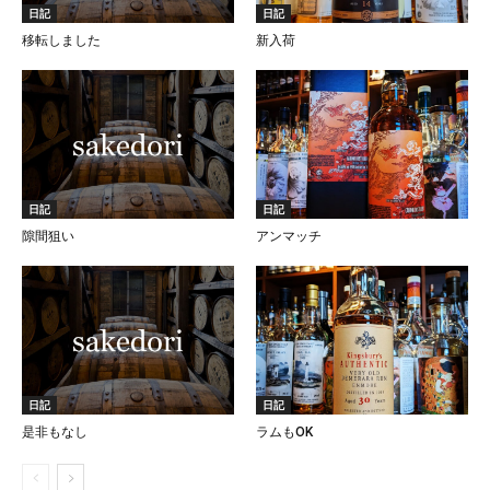
日記
日記
移転しました
新入荷
日記
日記
隙間狙い
アンマッチ
日記
日記
是非もなし
ラムもOK