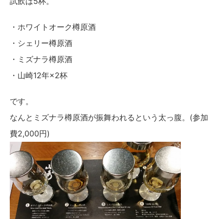
試飲は5杯。
・ホワイトオーク樽原酒
・シェリー樽原酒
・ミズナラ樽原酒
・山崎12年×2杯
です。
なんとミズナラ樽原酒が振舞われるという太っ腹。(参加
費2,000円)