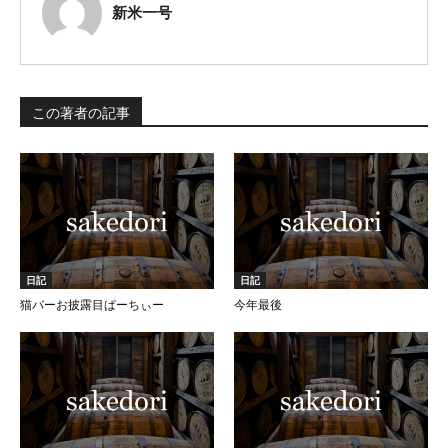
新米一号
この著者の記事
日記
日記
猫バーお披露目ぱーちぃー
今年最後