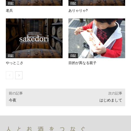
日記
日記
老兵
ありゃりゃ?
日記
日記
やっとこさ
目的が異なる親子
前の記事
次の記事
今夜
はじめまして