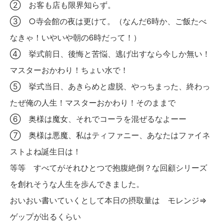
② お客も店も限界知らず。
③ ○寺会館の夜は更けて。（なんだ6時か、ご飯たべ
なきゃ！いやいや朝の6時だって！）
④ 挙式前日、後悔と苦悩、逃げ出すなら今しか無い！
マスターおかわり！ちょい水で！
⑤ 挙式当日、あきらめと虚脱、やっちまった、終わっ
たぜ俺の人生！マスターおかわり！そのままで
⑥ 奥様は魔女、それでコーラを混ぜるなよーー
⑦ 奥様は悪魔、私はティファニー、あなたはファイネ
ストよね誕生日は！
等等 すべてがそれひとつで抱腹絶倒？な回顧シリーズ
を創れそうな人生を歩んできました。
おいおい書いていくとして本日の摂取量は モレンジ⇒
ゲップが出るくらい