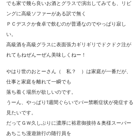
でも家で幾ら良いお酒とグラスで演出してみても、リビ
ングに高級ソファーがある訳で無く
ＰＣデスクか食卓で飲むのが普通なのでやっぱり寂し
い。
高級酒を高級グラスに表面張力ギリギリでドクドク注が
れてもねぜんーぜん美味しくねー！
やはり世のおとーさん（ 私？ ）は家庭が一番だが、
仕事と家庭を離れて一瞬でも
落ち着く場所が欲しいのです。
うーん、やっぱり1週間ぐらいでバー禁断症状が発症する
見たいです。
だってＧＷ久しぶりに濃厚に裕君御接待＆奥様スーパー
あちこち漫遊旅行の随行員を