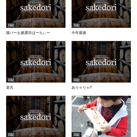
日記
日記
猫バーお披露目ぱーちぃー
今年最後
日記
日記
老兵
ありゃりゃ?
日記
日記