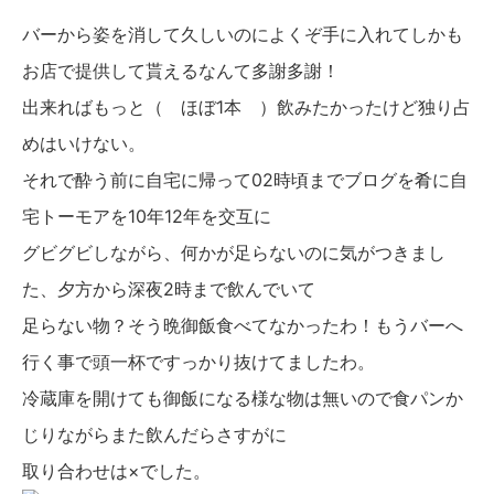
バーから姿を消して久しいのによくぞ手に入れてしかも
お店で提供して貰えるなんて多謝多謝！
出来ればもっと（ ほぼ1本 ）飲みたかったけど独り占
めはいけない。
それで酔う前に自宅に帰って02時頃までブログを肴に自
宅トーモアを10年12年を交互に
グビグビしながら、何かが足らないのに気がつきまし
た、夕方から深夜2時まで飲んでいて
足らない物？そう晩御飯食べてなかったわ！もうバーへ
行く事で頭一杯ですっかり抜けてましたわ。
冷蔵庫を開けても御飯になる様な物は無いので食パンか
じりながらまた飲んだらさすがに
取り合わせは×でした。