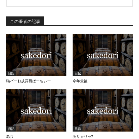
この著者の記事
日記
日記
猫バーお披露目ぱーちぃー
今年最後
日記
日記
老兵
ありゃりゃ?