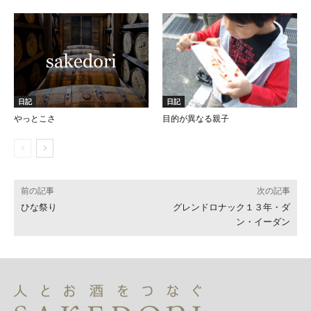
日記
日記
やっとこさ
目的が異なる親子
前の記事
次の記事
ひな祭り
グレンドロナック１３年・ダ
ン・イーダン