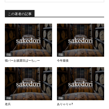
この著者の記事
日記
日記
猫バーお披露目ぱーちぃー
今年最後
日記
日記
老兵
ありゃりゃ?