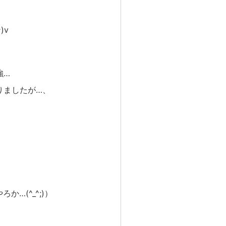
)v
強…
りましたが…、
…(^_^;)）