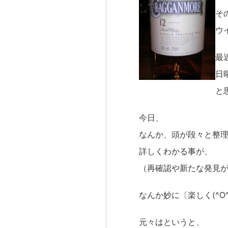
そ
ウ
最
日
と
今日、
なんか、頭が段々と整理
詳しくわかる事が、
（再確認や新たな発見が
なんか妙に〔楽しく(^O
元々はというと、