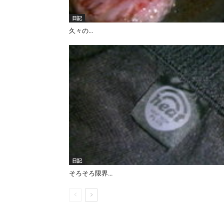
日記
久々の…
日記
そろそろ限界…