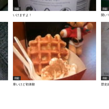
日記
日記
いけますよ！
開い
日記
日記
寒いけど初体験
歴史