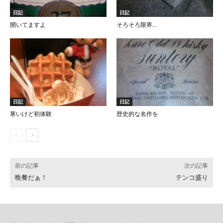
日記
日記
開いてますよ
そろそろ限界…
日記
日記
寒いけど初体験
歴史的な名作を
前の記事
次の記事
晩餐だぁ！
テンコ盛り