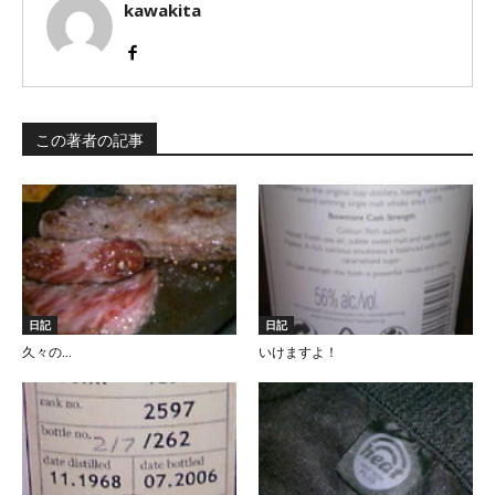
kawakita
この著者の記事
日記
日記
久々の…
いけますよ！