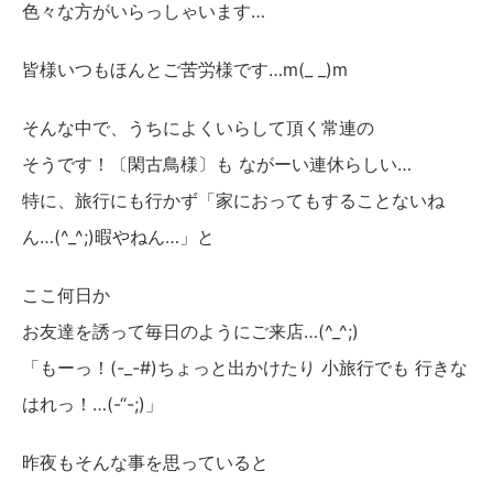
色々な方がいらっしゃいます…
皆様いつもほんとご苦労様です…m(_ _)m
そんな中で、うちによくいらして頂く常連の
そうです！〔閑古鳥様〕も ながーい連休らしい…
特に、旅行にも行かず「家におってもすることないね
ん…(^_^;)暇やねん…」と
ここ何日か
お友達を誘って毎日のようにご来店…(^_^;)
「もーっ！(-_-#)ちょっと出かけたり 小旅行でも 行きな
はれっ！…(-“-;)」
昨夜もそんな事を思っていると