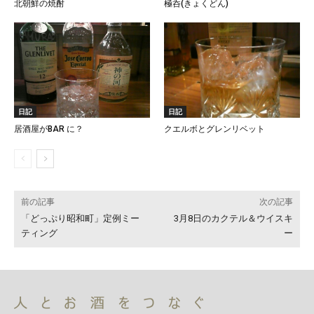
北朝鮮の焼酎
極呑(きょくどん)
日記
日記
居酒屋がBAR に？
クエルボとグレンリベット
前の記事
次の記事
「どっぷり昭和町」定例ミー
3月8日のカクテル＆ウイスキ
ティング
ー