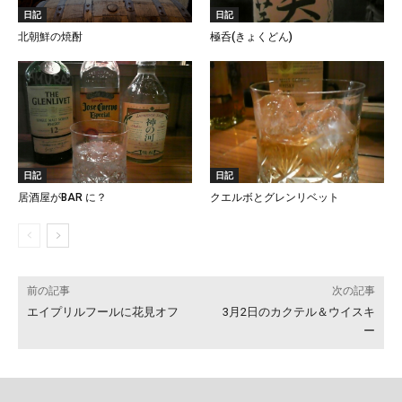
日記
日記
北朝鮮の焼酎
極呑(きょくどん)
日記
日記
居酒屋がBAR に？
クエルボとグレンリベット
前の記事
次の記事
エイプリルフールに花見オフ
3月2日のカクテル＆ウイスキ
ー