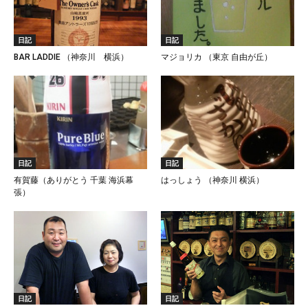
日記
日記
BAR LADDIE （神奈川 横浜）
マジョリカ （東京 自由が丘）
日記
日記
有賀藤（ありがとう 千葉 海浜幕
はっしょう （神奈川 横浜）
張）
日記
日記