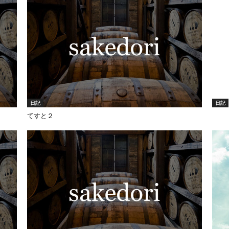
日記
日記
てすと２