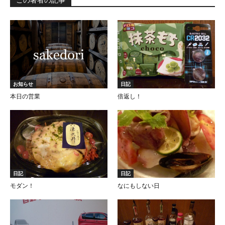
お知らせ
日記
本日の営業
倍返し！
日記
日記
モダン！
なにもしない日