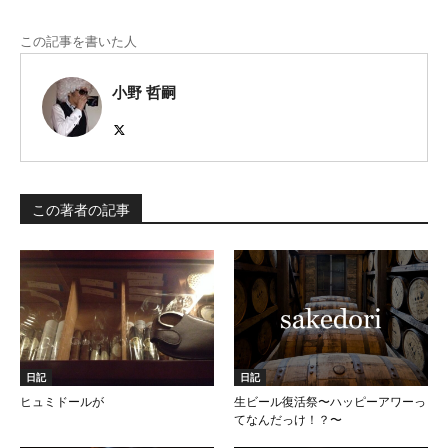
この記事を書いた人
小野 哲嗣
この著者の記事
日記
日記
ヒュミドールが
生ビール復活祭〜ハッピーアワーっ
てなんだっけ！？〜