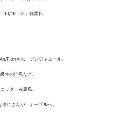
・10/19（日）休業日
/As/Fkmさん、ジンジャエール、
同級生の消息など。
トニック、赤霧島。
とお連れさんが、テーブルへ、
。