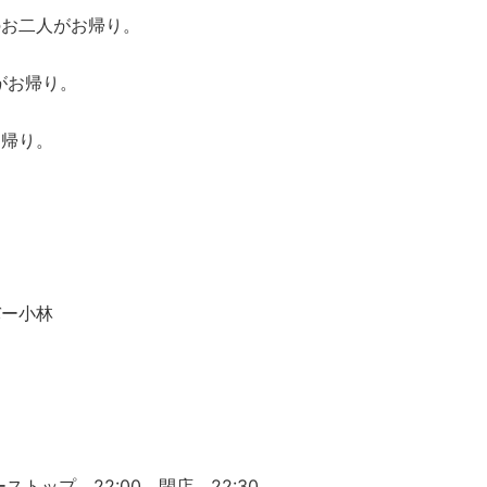
のお二人がお帰り。
がお帰り。
お帰り。
バー小林
５
ストップ 22:00 閉店 22:30