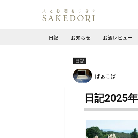
日記
お知らせ
お酒レビュー
日記
ばぁこば
日記2025年