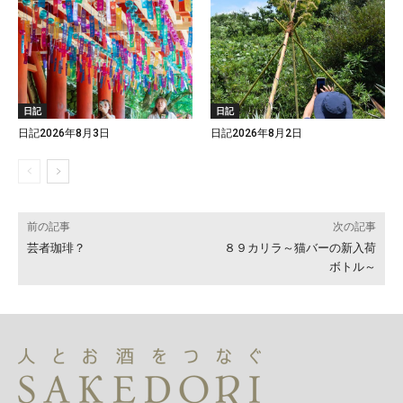
日記
日記
日記2026年8月3日
日記2026年8月2日
前の記事
次の記事
芸者珈琲？
８９カリラ～猫バーの新入荷
ボトル～