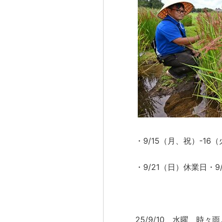
・9/15（月、祝）-16
・9/21（日）休業日・
25/9/10 水曜、時々雨