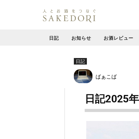
日記
お知らせ
お酒レビュー
日記
ばぁこば
日記2025