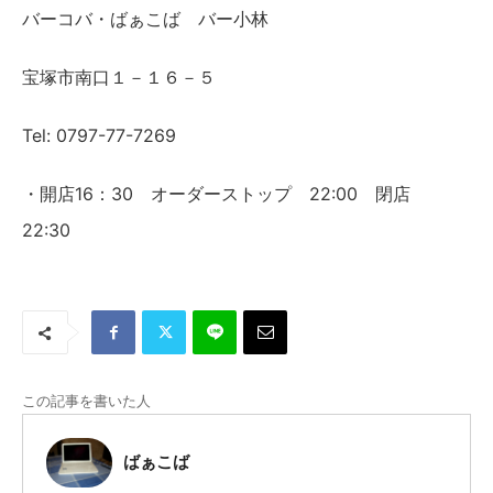
バーコバ・ばぁこば バー小林
宝塚市南口１－１６－５
Tel: 0797-77-7269
・開店16：30 オーダーストップ 22:00 閉店
22:30
この記事を書いた人
ばぁこば