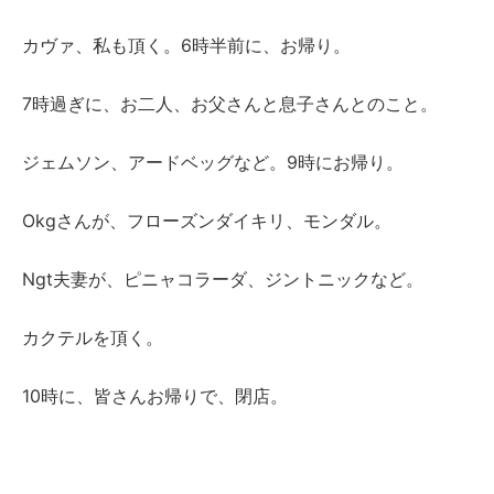
カヴァ、私も頂く。6時半前に、お帰り。
7時過ぎに、お二人、お父さんと息子さんとのこと。
ジェムソン、アードベッグなど。9時にお帰り。
Okgさんが、フローズンダイキリ、モンダル。
Ngt夫妻が、ピニャコラーダ、ジントニックなど。
カクテルを頂く。
10時に、皆さんお帰りで、閉店。