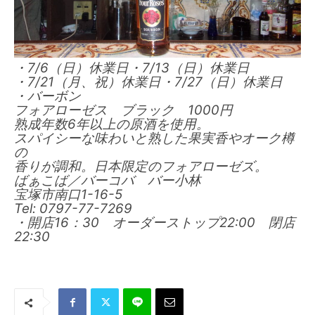
7/6（日）休業日・7/13（日）休業日
・
7/21（月、祝）休業日・7/27（日）休業日
・
・
バーボン
1000
フォアローゼス ブラック
円
6年以上の原酒を使用。
熟成年数
スパイシーな味わいと熟した果実香やオーク樽
の
香りが調和。日本限定のフォアローゼズ。
ばぁこば／バーコバ バー小林
1-16-5
宝塚市南口
Tel: 0797-77-7269
16：30
22:00 閉店
・開店
オーダーストップ
22:30