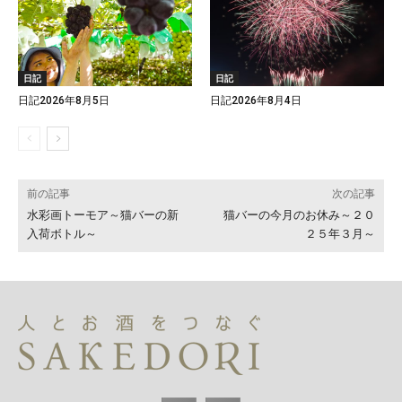
日記
日記
日記2026年8月5日
日記2026年8月4日
前の記事
次の記事
水彩画トーモア～猫バーの新
猫バーの今月のお休み～２０
入荷ボトル～
２５年３月～