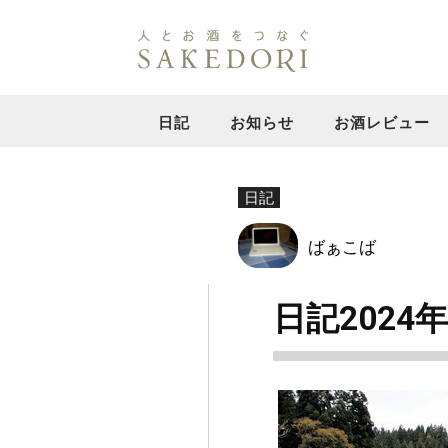
日記
お知らせ
お酒レビュー
日記
ばぁこば
日記2024年