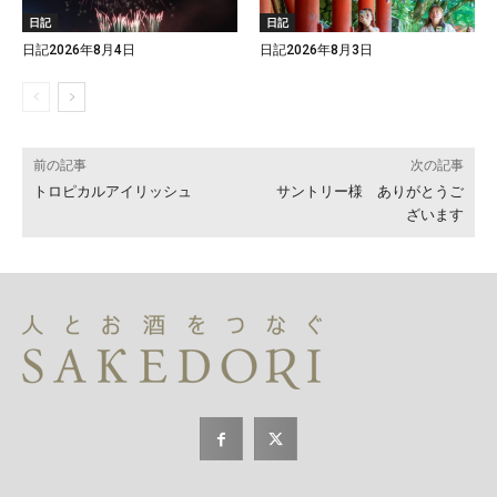
日記
日記
日記2026年8月4日
日記2026年8月3日
前の記事
次の記事
トロピカルアイリッシュ
サントリー様 ありがとうご
ざいます