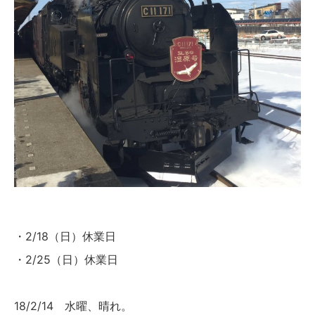
・2/18（日）休業日
・2/25（日）休業日
18/2/14 水曜、晴れ。