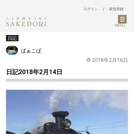
ログイン
/
新規登録
MENU
日記
ばぁこば
2018年2月16日
日記2018年2月14日