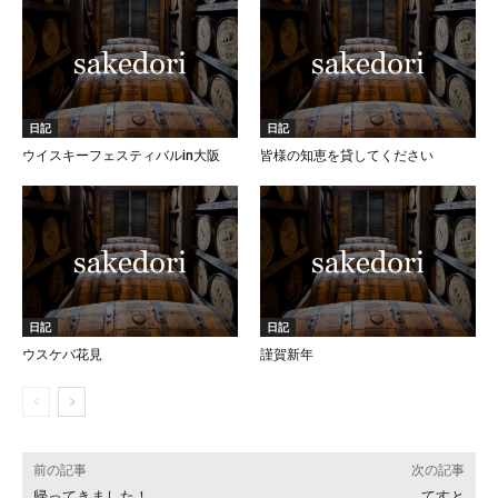
日記
日記
ウイスキーフェスティバルin大阪
皆様の知恵を貸してください
日記
日記
ウスケバ花見
謹賀新年
前の記事
次の記事
帰ってきました！
てすと