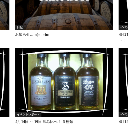
日記
イベ
お知らせ… m(=_=)m
4月2
ト！
イベントレポート
イベ
4月14日 ～ 19日 飲み比べ！ ３種類
4月1