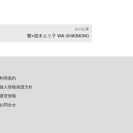
次の記事
響×堀木エリ子 WA-SHIKIMONO
利用規約
個人情報保護方針
運営情報
お問合せ