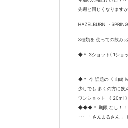
先週と同じくなりますが
HAZELBURN ・SPRING
3種類を 使っての飲み比べ
◆＊ 3ショット( 1ショット
◆＊ 今 話題の《 山崎 MI
少しでも 多くの方に飲
ワンショット 《 20ml 》 ･
◆◆◆＊ 期限 なし！！
･･･ 「 さんまるさん 」 i