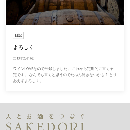
日記
よろしく
2013年2月16日
ワインLOVEなので登録しました。 これから定期的に書く予
定です。 なんでも書くと思うのでたぶん飽きないかも？ とり
あえずよろしく。