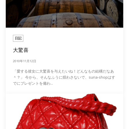
日記
大驚喜
2010年11月12日
「愛する彼女に大驚喜を与えたいね！どんなもの結構だなあ
＾？」 今から、そんなふうに煩わさないで、suria-shopはす
でにプレゼントを備わ...