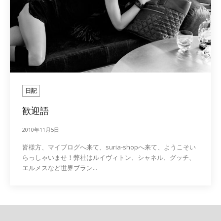
日記
歓迎語
2010年11月5日
皆様方、マイブログへ来て、suria-shopへ来て、ようこそい
らっしゃいませ！弊社はルイヴィトン、シャネル、グッチ、
エルメスなど世界ブラン...