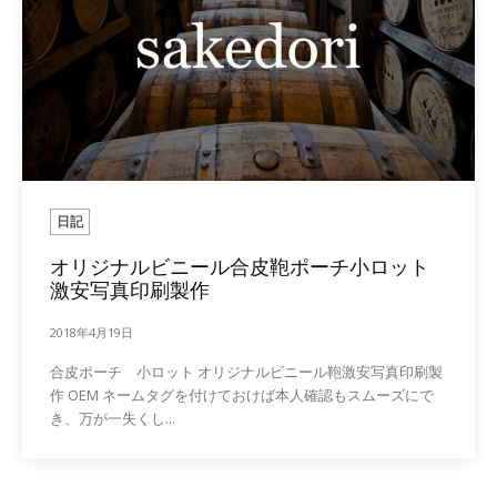
日記
オリジナルビニール合皮鞄ポーチ小ロット
激安写真印刷製作
2018年4月19日
合皮ポーチ 小ロット オリジナルビニール鞄激安写真印刷製
作 OEM ネームタグを付けておけば本人確認もスムーズにで
き、万が一失くし...