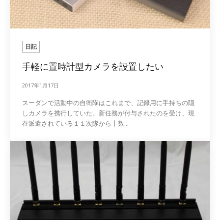
日記
手軽に置時計型カメラを設置したい
2017年1月17日
スーダンで活動中の自衛隊はこれまで、記録用に手持ちの隠
しカメラを携行していた。新任務が付与されたのを受け、現
在派遣されている１１次隊から十数...