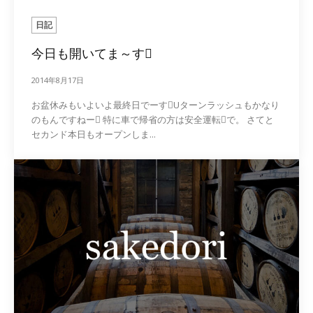
日記
今日も開いてま～す
2014年8月17日
お盆休みもいよいよ最終日でーすUターンラッシュもかなり
のもんですねー 特に車で帰省の方は安全運転で。 さてと
セカンド本日もオープンしま...