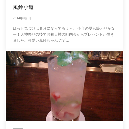
風鈴小道
2014年9月3日
はっと気づけば９月になってるよ～。 今年の夏も終わりかな
ー！天神祭りの後でお初天神の町内会からプレゼントが届き
ました。可愛い風鈴ちゃん ご近...