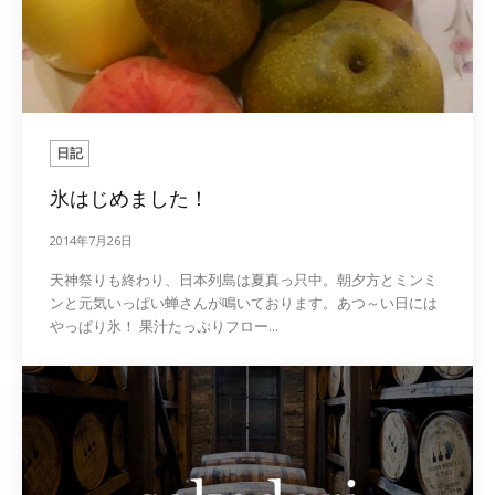
日記
氷はじめました！
2014年7月26日
天神祭りも終わり、日本列島は夏真っ只中。朝夕方とミンミ
ンと元気いっぱい蝉さんが鳴いております。あつ～い日には
やっぱり氷！ 果汁たっぷりフロー...