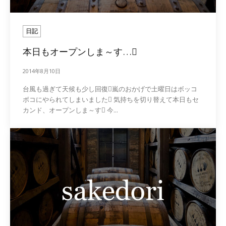
日記
本日もオープンしま～す…
2014年8月10日
台風も過ぎて天候も少し回復嵐のおかげで土曜日はボッコ
ボコにやられてしまいました 気持ちを切り替えて本日もセ
カンド、オープンしま～す 今...