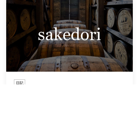
日記
七夕祭り…
2014年7月2日
この日曜日にお初天神で七夕祭りのイベントが開催されま
す。今年はちょっと豪華です午後５時からは大阪出身の若
手アーティスト三組のライブ午後...