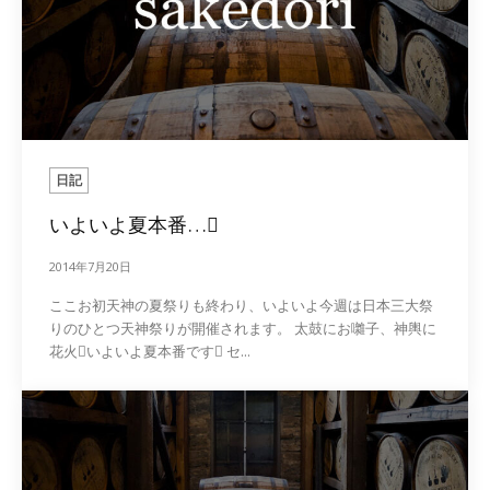
日記
いよいよ夏本番…
2014年7月20日
ここお初天神の夏祭りも終わり、いよいよ今週は日本三大祭
りのひとつ天神祭りが開催されます。 太鼓にお囃子、神輿に
花火いよいよ夏本番です セ...