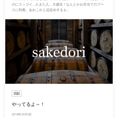
のにスッゴイ…人また人。大盛況！なんとかお目当てのブー
スに到着。あれこれと品定めするも...
日記
やってるよ～！
2014年10月5日