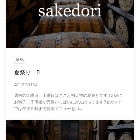
日記
夏祭り…
2014年7月17日
週末の金曜日、土曜日はここお初天神の夏祭りです太鼓に
お囃子、子供達が元気いっぱいにがんばってますセカンド
では午後９時まで特別メニューを用...