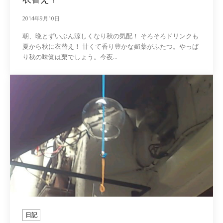
2014年9月10日
朝、晩とずいぶん涼しくなり秋の気配！ そろそろドリンクも
夏から秋に衣替え！ 甘くて香り豊かな媚薬がふたつ。やっぱ
り秋の味覚は栗でしょう。今夜...
日記