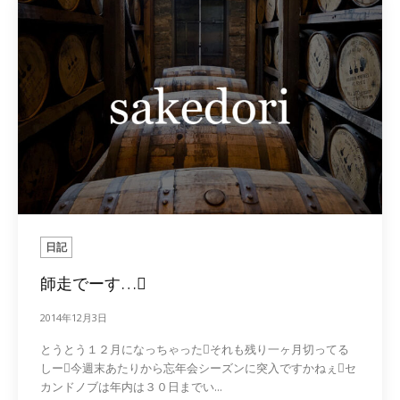
日記
師走でーす…
2014年12月3日
とうとう１２月になっちゃったそれも残り一ヶ月切ってる
しー今週末あたりから忘年会シーズンに突入ですかねぇセ
カンドノブは年内は３０日までい...