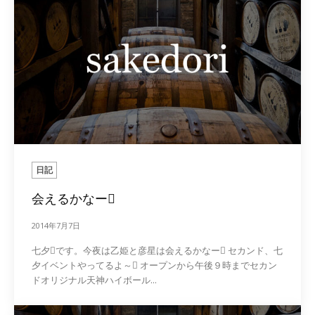
日記
会えるかなー
2014年7月7日
七夕です。今夜は乙姫と彦星は会えるかなー セカンド、七
夕イベントやってるよ～ オープンから午後９時までセカン
ドオリジナル天神ハイボール...