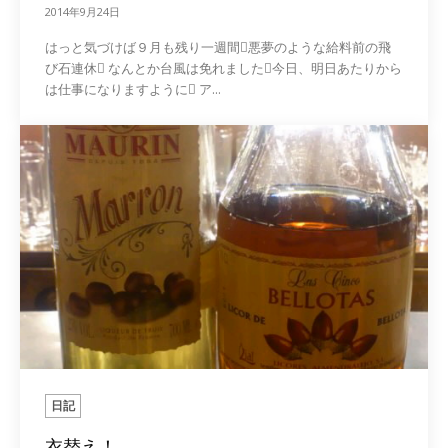
2014年9月24日
はっと気づけば９月も残り一週間悪夢のような給料前の飛
び石連休 なんとか台風は免れました今日、明日あたりから
は仕事になりますように ア...
日記
衣替え！