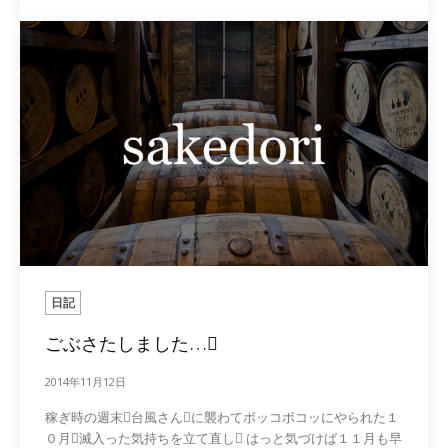
日記
ごぶさたしました…
2014年11月12日
稼ぎ時の週末台風さんに襲わてボッコボコッにやられた１
０月滅入った気持ちを立て直し はっと気づけば１１月も早