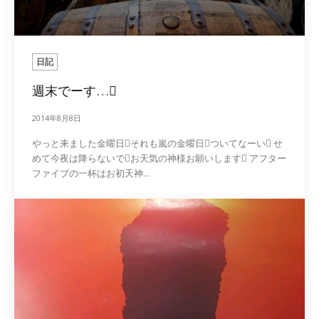
日記
週末でーす…
2014年8月8日
やっと来ました金曜日それも嵐の金曜日ついてなーい せ
めて今夜は降らないでお天気の神様お願いします アフター
ファイブの一杯はお初天神...