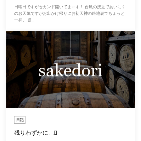
日曜日ですがセカンド開いてま～す！ 台風の接近であいにく
のお天気ですがお出かけ帰りにお初天神の路地裏でちょっと
一杯。 皆...
日記
残りわずかに…