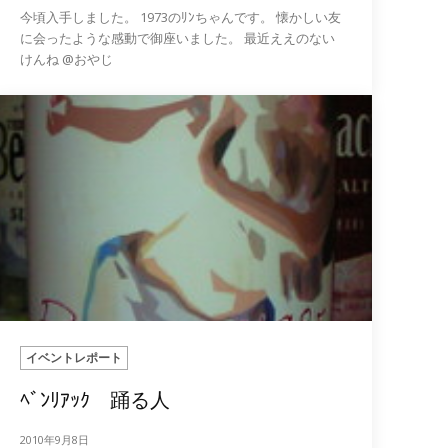
今頃入手しました。 1973のﾘﾝちゃんです。 懐かしい友
に会ったような感動で御座いました。 最近ええのない
けんね @おやじ
イベントレポート
ﾍﾞﾝﾘｱｯｸ 踊る人
2010年9月8日