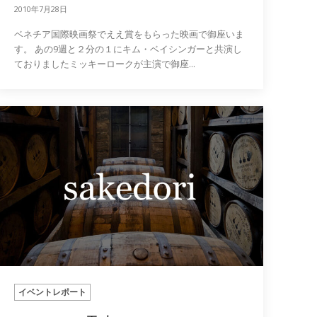
2010年7月28日
ベネチア国際映画祭でええ賞をもらった映画で御座いま
す。 あの9週と２分の１にキム・ベイシンガーと共演し
ておりましたミッキーロークが主演で御座...
イベントレポート