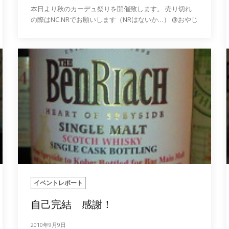
本日より秋のカーデュ祭りを開催致します。 売り切れ
の際はNC.NRでお願いします（NRはないか…） @おやじ
イベントレポート
自己完結 感謝！
2010年9月9日