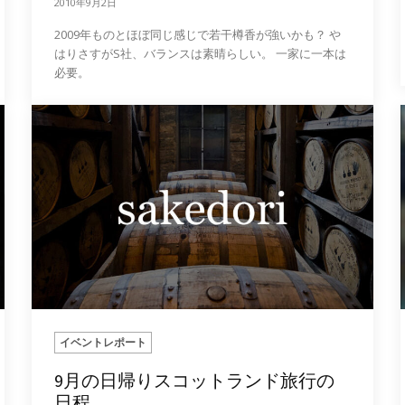
2010年9月2日
2009年ものとほぼ同じ感じで若干樽香が強いかも？ や
はりさすがS社、バランスは素晴らしい。 一家に一本は
必要。
イベントレポート
9月の日帰りスコットランド旅行の
日程