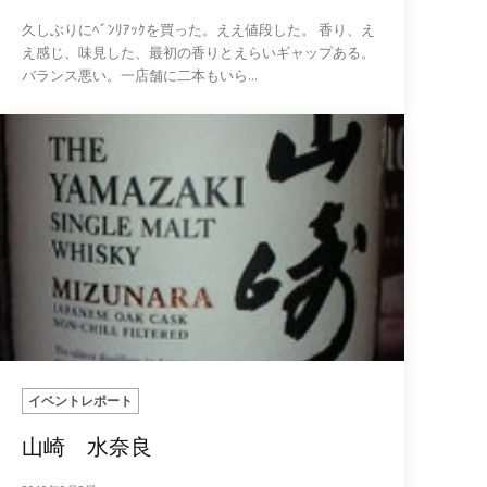
久しぶりにﾍﾞﾝﾘｱｯｸを買った。ええ値段した。 香り、え
え感じ、味見した、最初の香りとえらいギャップある。
バランス悪い。一店舗に二本もいら...
イベントレポート
山崎 水奈良