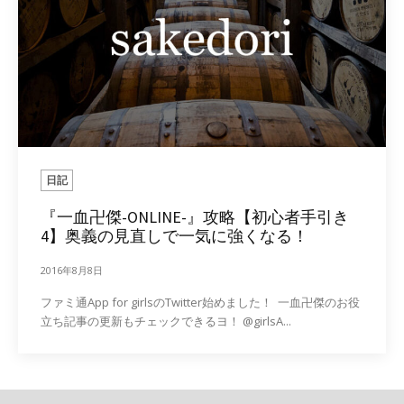
日記
『一血卍傑-ONLINE-』攻略【初心者手引き
4】奥義の見直しで一気に強くなる！
2016年8月8日
ファミ通App for girlsのTwitter始めました！ 一血卍傑のお役
立ち記事の更新もチェックできるヨ！ @girlsA...