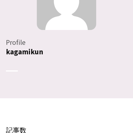
Profile
kagamikun
記事数