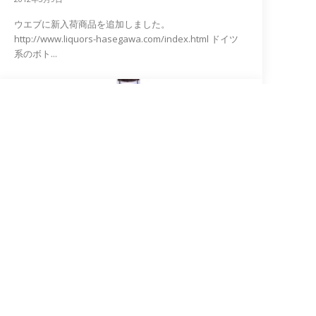
ウエブに新入荷商品を追加しました。
http://www.liquors-hasegawa.com/index.html ドイツ
系のボト...
お知らせ
テイスティングコーナーの商品 その
２