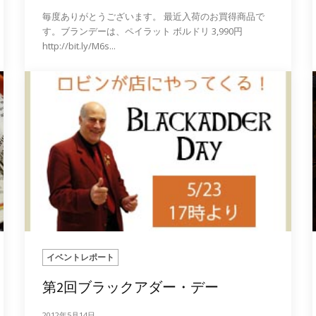
毎度ありがとうございます。 最近入荷のお買得商品で
す。ブランデーは、ペイラット ボルドリ 3,990円
http://bit.ly/M6s...
イベントレポート
第2回ブラックアダー・デー
2012年5月14日