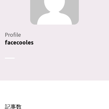
Profile
facecooles
記事数