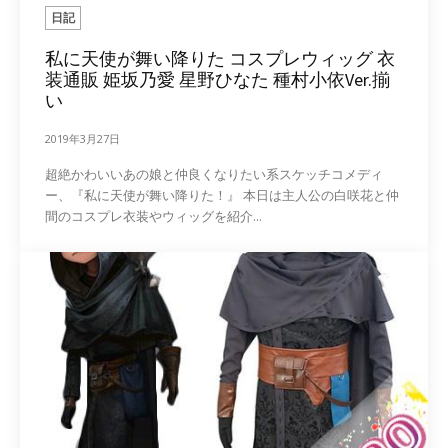
日記
私に天使が舞い降りた コスプレウィッグ 衣
装通販 姫坂乃愛 星野ひなた 種村小依Ver.揃
い
2019年3月27日
超絶かわいいあの娘と仲良くなりたい系スケッチコメディ
ー、『私に天使が舞い降りた！』 本日は主人公の白咲花と仲
間のコスプレ衣装やウィッグを紹介...