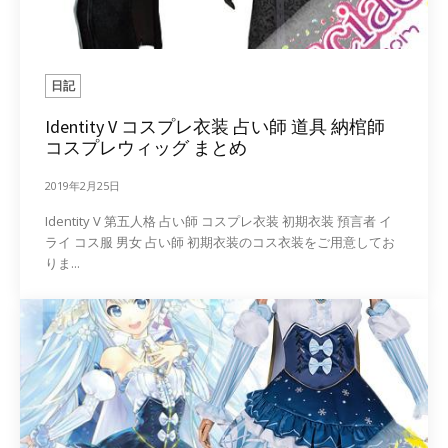
日記
Identity V コスプレ衣装 占い師 道具 納棺師
コスプレウィッグ まとめ
2019年2月25日
Identity V 第五人格 占い師 コスプレ衣装 初期衣装 預言者 イ
ライ コス服 男女 占い師 初期衣装のコス衣装をご用意してお
りま...