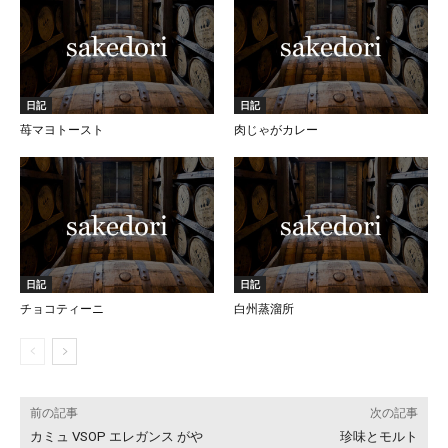
日記
日記
苺マヨトースト
肉じゃがカレー
日記
日記
チョコティーニ
白州蒸溜所
前の記事
次の記事
カミュ VSOP エレガンス がや
珍味とモルト