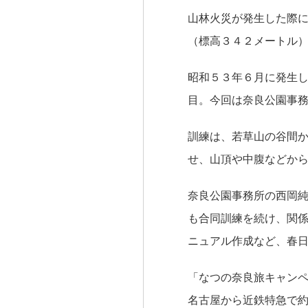
山林火災が発生した際
（標高３４２メートル
昭和５３年６月に発生
目。今回は奈良公園事
訓練は、若草山の谷間
せ、山頂や中腹などか
奈良公園事務所の西岡
も合同訓練を続け、関
ニュアル作成など、春
「なつの奈良旅キャンペ
名古屋から近鉄特急で約