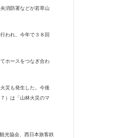
中央消防署などが若草山
年行われ、今年で３８回
してホースをつなぎ合わ
る火災も発生した。今後
５７）は「山林火災のマ
観光協会、西日本旅客鉄