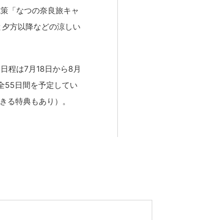
施策「なつの奈良旅キャ
朝と夕方以降などの涼しい
程は7月18日から8月
、全55日間を予定してい
できる特典もあり）。