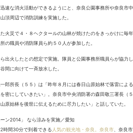
に迅速な消火活動ができるようにと、奈良公園事務所や奈良市
）山頂周辺で消防訓練を実施した。
した火災で４・８ヘクタールの山林が焼けたのをきっかけに毎
務所の職員や消防隊員ら約５０人が参加した。
から出火したとの想定で実施。隊員と公園事務所職員らが協力
ら谷間に向けて一斉放水した。
純一郎所長（５５）は「昨年８月には春日山原始林で落雷によ
係を密にしていきたい」。奈良市中央消防署の森田敬三署長（
日山原始林を後世に伝えるために尽力したい」と話していた。
ーン2014」 なら涼みを実施／愛知
2時間30分で到着できる
人気の観光地・奈良。奈良市
、奈良市